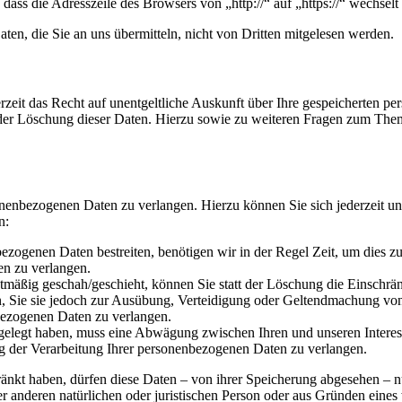
dass die Adresszeile des Browsers von „http://“ auf „https://“ wechse
ten, die Sie an uns übermitteln, nicht von Dritten mitgelesen werden.
zeit das Recht auf unentgeltliche Auskunft über Ihre gespeicherten 
der Löschung dieser Daten. Hierzu sowie zu weiteren Fragen zum Them
sonenbezogenen Daten zu verlangen. Hierzu können Sie sich jederzeit
n:
bezogenen Daten bestreiten, benötigen wir in der Regel Zeit, um dies z
en zu verlangen.
mäßig geschah/geschieht, können Sie statt der Löschung die Einschrä
 Sie sie jedoch zur Ausübung, Verteidigung oder Geltendmachung von 
bezogenen Daten zu verlangen.
legt haben, muss eine Abwägung zwischen Ihren und unseren Interes
g der Verarbeitung Ihrer personenbezogenen Daten zu verlangen.
änkt haben, dürfen diese Daten – von ihrer Speicherung abgesehen – 
anderen natürlichen oder juristischen Person oder aus Gründen eines 