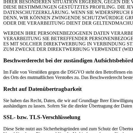
IHRER BESONDEREN SITUATION ERGEBEN, GEGEN DIE
DIESE BESTIMMUNGEN GESTÜTZTES PROFILING. DIE J
DATENSCHUTZERKLÄRUNG. WENN SIE WIDERSPRUCH EI
DENN, WIR KÖNNEN ZWINGENDE SCHUTZWÜRDIGE GRÜN
ODER DIE VERARBEITUNG DIENT DER GELTENDMACHUN
WERDEN IHRE PERSONENBEZOGENEN DATEN VERARBEIT
VERARBEITUNG SIE BETREFFENDER PERSONENBEZOGEN
ES MIT SOLCHER DIREKTWERBUNG IN VERBINDUNG ST
ZUM ZWECKE DER DIREKTWERBUNG VERWENDET (WIDER
Beschwerderecht bei der zuständigen Aufsichtsbehör
Im Falle von Verstößen gegen die DSGVO steht den Betroffenen ein B
des Orts des mutmaßlichen Verstoßes zu. Das Beschwerderecht besteht
Recht auf Datenübertragbarkeit
Sie haben das Recht, Daten, die wir auf Grundlage Ihrer Einwilligung
aushändigen zu lassen. Sofern Sie die direkte Übertragung der Daten 
SSL- bzw. TLS-Verschlüsselung
Diese Seite nutzt aus Sicherheitsgründen und zum Schutz der Übertra