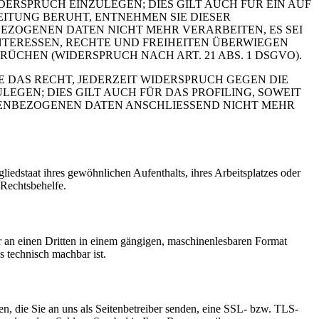
RSPRUCH EINZULEGEN; DIES GILT AUCH FÜR EIN AUF
EITUNG BERUHT, ENTNEHMEN SIE DIESER
ZOGENEN DATEN NICHT MEHR VERARBEITEN, ES SEI
NTERESSEN, RECHTE UND FREIHEITEN ÜBERWIEGEN
CHEN (WIDERSPRUCH NACH ART. 21 ABS. 1 DSGVO).
 DAS RECHT, JEDERZEIT WIDERSPRUCH GEGEN DIE
EN; DIES GILT AUCH FÜR DAS PROFILING, SOWEIT
NENBEZOGENEN DATEN ANSCHLIESSEND NICHT MEHR
edstaat ihres gewöhnlichen Aufenthalts, ihres Arbeitsplatzes oder
 Rechtsbehelfe.
der an einen Dritten in einem gängigen, maschinenlesbaren Format
s technisch machbar ist.
n, die Sie an uns als Seitenbetreiber senden, eine SSL- bzw. TLS-