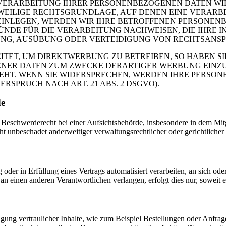
 VERARBEITUNG IHRER PERSONENBEZOGENEN DATEN WIDE
EWEILIGE RECHTSGRUNDLAGE, AUF DENEN EINE VERARB
NLEGEN, WERDEN WIR IHRE BETROFFENEN PERSONENBE
DE FÜR DIE VERARBEITUNG NACHWEISEN, DIE IHRE I
G, AUSÜBUNG ODER VERTEIDIGUNG VON RECHTSANSPRÜ
ET, UM DIREKTWERBUNG ZU BETREIBEN, SO HABEN SIE
ER DATEN ZUM ZWECKE DERARTIGER WERBUNG EINZULEG
EHT. WENN SIE WIDERSPRECHEN, WERDEN IHRE PERSO
SPRUCH NACH ART. 21 ABS. 2 DSGVO).
de
eschwerderecht bei einer Aufsichtsbehörde, insbesondere in dem Mitgli
 unbeschadet anderweitiger verwaltungsrechtlicher oder gerichtlicher
 oder in Erfüllung eines Vertrags automatisiert verarbeiten, an sich o
an einen anderen Verantwortlichen verlangen, erfolgt dies nur, soweit e
gung vertraulicher Inhalte, wie zum Beispiel Bestellungen oder Anfrage