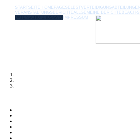
STARTSEITE HOMEPAGE
SELBSTVERTEIDIGUNG
ABTEILUNGE
VERANSTALTUNGSBERICHTE
ALLGEMEINE BERICHTE
BEACH-
DATENSCHUTZ (DSGVO)
IMPRESSUM