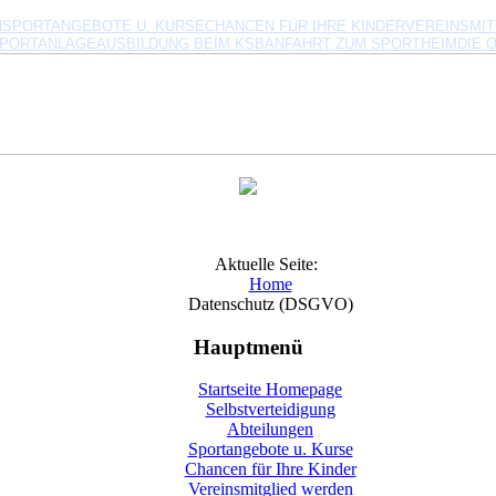
N
SPORTANGEBOTE U. KURSE
CHANCEN FÜR IHRE KINDER
VEREINSMI
SPORTANLAGE
AUSBILDUNG BEIM KSB
ANFAHRT ZUM SPORTHEIM
DIE 
Aktuelle Seite:
Home
Datenschutz (DSGVO)
Hauptmenü
Startseite Homepage
Selbstverteidigung
Abteilungen
Sportangebote u. Kurse
Chancen für Ihre Kinder
Vereinsmitglied werden