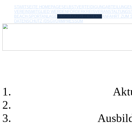
STARTSEITE HOMEPAGE
SELBSTVERTEIDIGUNG
ABTEILUNGE
VEREINSMITGLIED WERDEN
FÖRDERKREIS
VERANSTALTUNGS
BEACH-SPORTANLAGE
AUSBILDUNG BEIM KSB
ANFAHRT ZUM 
DATENSCHUTZ (DSGVO)
IMPRESSUM
Akt
Ausbil