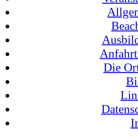
Allge
Beac
Ausbil
Anfahrt
Die Or
Bi
Li
Datens
I