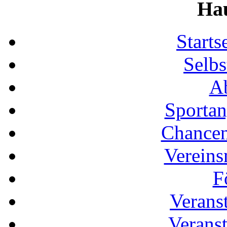
Ha
Start
Selbs
Ab
Sportan
Chancen
Vereins
F
Verans
Veranst