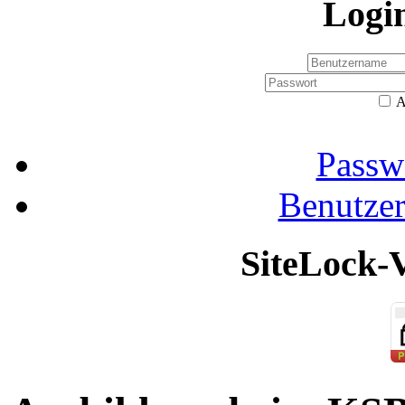
Logi
A
Passw
Benutze
SiteLock-V