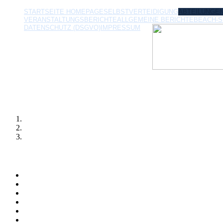
STARTSEITE HOMEPAGE
SELBSTVERTEIDIGUNG
ABTEILUNGE
VERANSTALTUNGSBERICHTE
ALLGEMEINE BERICHTE
BEACH-
DATENSCHUTZ (DSGVO)
IMPRESSUM