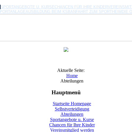
N
SPORTANGEBOTE U. KURSE
CHANCEN FÜR IHRE KINDER
VEREINSMI
SPORTANLAGE
AUSBILDUNG BEIM KSB
ANFAHRT ZUM SPORTHEIM
DIE 
Aktuelle Seite:
Home
Abteilungen
Hauptmenü
Startseite Homepage
Selbstverteidigung
Abteilungen
Sportangebote u. Kurse
Chancen für Ihre Kinder
Vereinsmitglied werden