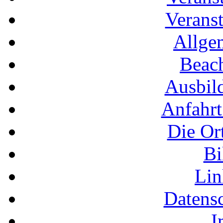
Veranst
Allge
Beac
Ausbil
Anfahrt
Die Or
Bi
Li
Datens
I