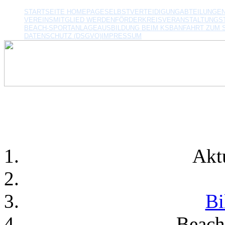
STARTSEITE HOMEPAGE
SELBSTVERTEIDIGUNG
ABTEILUNGE
VEREINSMITGLIED WERDEN
FÖRDERKREIS
VERANSTALTUNGS
BEACH-SPORTANLAGE
AUSBILDUNG BEIM KSB
ANFAHRT ZUM 
DATENSCHUTZ (DSGVO)
IMPRESSUM
Akt
Bi
Beach