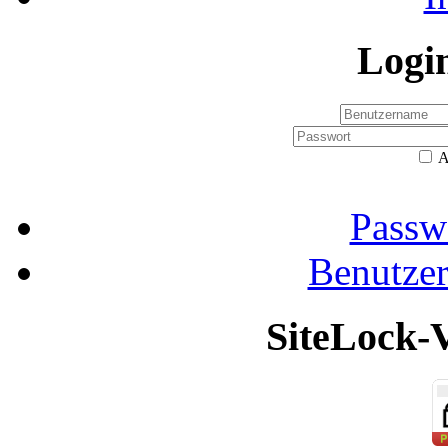
Logi
A
Passw
Benutze
SiteLock-V