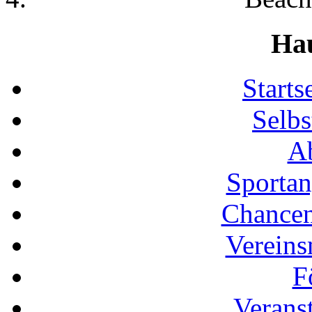
Ha
Start
Selbs
Ab
Sportan
Chancen
Vereins
F
Verans