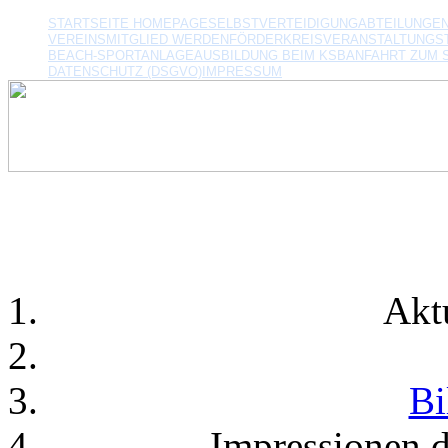
STARTSEITE HOMEPAGE
SELBSTVERTEIDIGUNG
ABTEILUNGE
VEREINSMITGLIED WERDEN
FÖRDERKREIS
VERANSTALTUNGS
BEACH-SPORTANLAGE
AUSBILDUNG BEIM KSB
ANFAHRT ZUM 
DATENSCHUTZ (DSGVO)
IMPRESSUM
Akt
Bi
Impressionen 