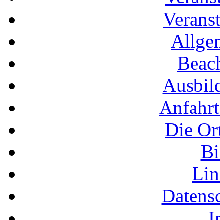
Veranst
Allge
Beac
Ausbil
Anfahrt
Die Or
Bi
Li
Datens
I