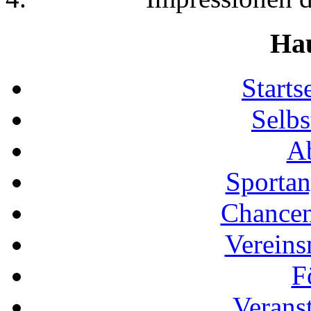
Ha
Start
Selbs
Ab
Sportan
Chancen
Vereins
F
Verans