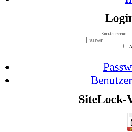
Logi
A
Passw
Benutze
SiteLock-V