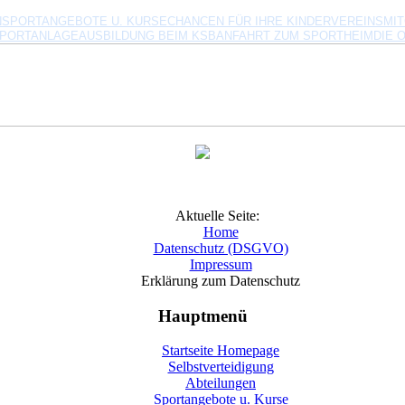
N
SPORTANGEBOTE U. KURSE
CHANCEN FÜR IHRE KINDER
VEREINSMI
SPORTANLAGE
AUSBILDUNG BEIM KSB
ANFAHRT ZUM SPORTHEIM
DIE 
Aktuelle Seite:
Home
Datenschutz (DSGVO)
Impressum
Erklärung zum Datenschutz
Hauptmenü
Startseite Homepage
Selbstverteidigung
Abteilungen
Sportangebote u. Kurse