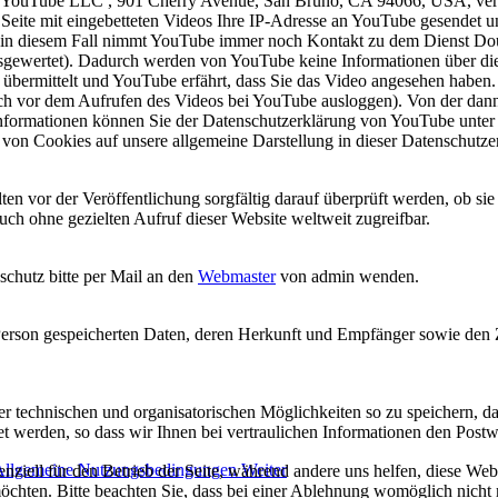
er YouTube LLC , 901 Cherry Avenue, San Bruno, CA 94066, USA, vert
eite mit eingebetteten Videos Ihre IP-Adresse an YouTube gesendet u
in diesem Fall nimmt YouTube immer noch Kontakt zu dem Dienst Doub
ewertet). Dadurch werden von YouTube keine Informationen über die B
übermittelt und YouTube erfährt, dass Sie das Video angesehen haben.
sich vor dem Aufrufen des Videos bei YouTube ausloggen). Von der 
Informationen können Sie der Datenschutzerklärung von YouTube unte
von Cookies auf unsere allgemeine Darstellung in dieser Datenschutze
lten vor der Veröffentlichung sorgfältig darauf überprüft werden, ob sie
ch ohne gezielten Aufruf dieser Website weltweit zugreifbar.
hutz bitte per Mail an den
Webmaster
von admin wenden.
r Person gespeicherten Daten, deren Herkunft und Empfänger sowie den
 technischen und organisatorischen Möglichkeiten so zu speichern, das
tet werden, so dass wir Ihnen bei vertraulichen Informationen den Post
 Allgemeine Nutzungsbedingungen
Weiter
nziell für den Betrieb der Seite, während andere uns helfen, diese We
öchten. Bitte beachten Sie, dass bei einer Ablehnung womöglich nicht m