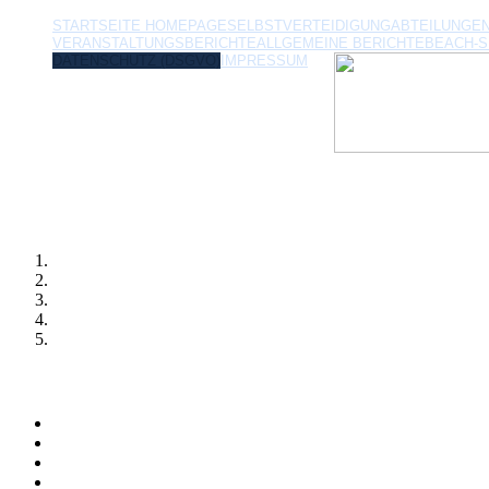
STARTSEITE HOMEPAGE
SELBSTVERTEIDIGUNG
ABTEILUNGE
VERANSTALTUNGSBERICHTE
ALLGEMEINE BERICHTE
BEACH-
DATENSCHUTZ (DSGVO)
IMPRESSUM