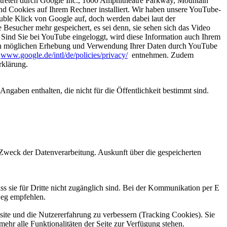
reten durch Google Inc., 1600 Amphitheatre Parkway, Mountain
nd Cookies auf Ihrem Rechner installiert. Wir haben unsere YouTube-
le Klick von Google auf, doch werden dabei laut der
esucher mehr gespeichert, es sei denn, sie sehen sich das Video
 Sind Sie bei YouTube eingeloggt, wird diese Information auch Ihrem
dann möglichen Erhebung und Verwendung Ihrer Daten durch YouTube
r
www.google.de/intl/de/policies/privacy/
entnehmen. Zudem
rklärung.
 Angaben enthalten, die nicht für die Öffentlichkeit bestimmt sind.
 Zweck der Datenverarbeitung. Auskunft über die gespeicherten
s sie für Dritte nicht zugänglich sind. Bei der Kommunikation per E
weg empfehlen.
bsite und die Nutzererfahrung zu verbessern (Tracking Cookies). Sie
ehr alle Funktionalitäten der Seite zur Verfügung stehen.