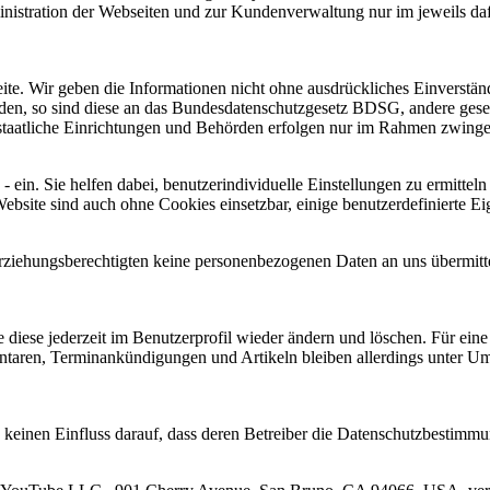
nistration der Webseiten und zur Kundenverwaltung nur im jeweils da
e. Wir geben die Informationen nicht ohne ausdrückliches Einverständ
den, so sind diese an das Bundesdatenschutzgesetz BDSG, andere geset
taatliche Einrichtungen und Behörden erfolgen nur im Rahmen zwinge
 ein. Sie helfen dabei, benutzerindividuelle Einstellungen zu ermitteln
ite sind auch ohne Cookies einsetzbar, einige benutzerdefinierte Eige
Erziehungsberechtigten keine personenbezogenen Daten an uns übermit
iese jederzeit im Benutzerprofil wieder ändern und löschen. Für eine
ntaren, Terminankündigungen und Artikeln bleiben allerdings unter Um
keinen Einfluss darauf, dass deren Betreiber die Datenschutzbestimmu