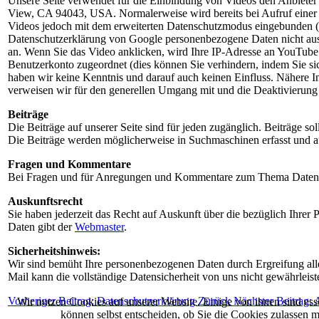
Unsere Seite verwendet für die Einbindung von Videos den Anbiet
View, CA 94043, USA. Normalerweise wird bereits bei Aufruf einer S
Videos jedoch mit dem erweiterten Datenschutzmodus eingebunden (
Datenschutzerklärung von Google personenbezogene Daten nicht ausg
an. Wenn Sie das Video anklicken, wird Ihre IP-Adresse an YouTube 
Benutzerkonto zugeordnet (dies können Sie verhindern, indem Sie 
haben wir keine Kenntnis und darauf auch keinen Einfluss. Nähere 
verweisen wir für den generellen Umgang mit und die Deaktivierung 
Beiträge
Die Beiträge auf unserer Seite sind für jeden zugänglich. Beiträge sol
Die Beiträge werden möglicherweise in Suchmaschinen erfasst und au
Fragen und Kommentare
Bei Fragen und für Anregungen und Kommentare zum Thema Datensc
Auskunftsrecht
Sie haben jederzeit das Recht auf Auskunft über die bezüglich Ihre
Daten gibt der
Webmaster
.
Sicherheitshinweis:
Wir sind bemüht Ihre personenbezogenen Daten durch Ergreifung aller
Mail kann die vollständige Datensicherheit von uns nicht gewährleis
Vorheriger Beitrag: Datenschutzerklärung
Zurück
Nächster Beitrag:
Wir nutzen Cookies auf unserer Website. Einige von ihnen sind esse
können selbst entscheiden, ob Sie die Cookies zulassen m